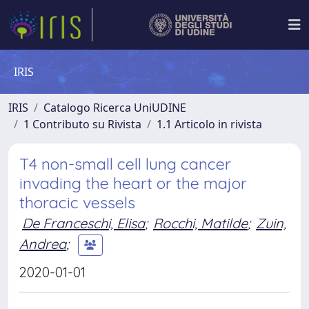
IRIS
IRIS
Catalogo Ricerca UniUDINE
1 Contributo su Rivista
1.1 Articolo in rivista
T4 non-small cell lung cancer
invading the heart or the major
thoracic vessels
De Franceschi, Elisa
;
Rocchi, Matilde
;
Zuin,
Andrea
;
2020-01-01