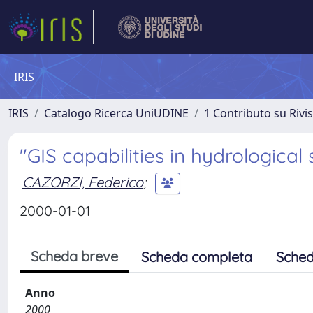
IRIS
IRIS
Catalogo Ricerca UniUDINE
1 Contributo su Rivi
"GIS capabilities in hydrological 
CAZORZI, Federico
;
2000-01-01
Scheda breve
Scheda completa
Sched
Anno
2000