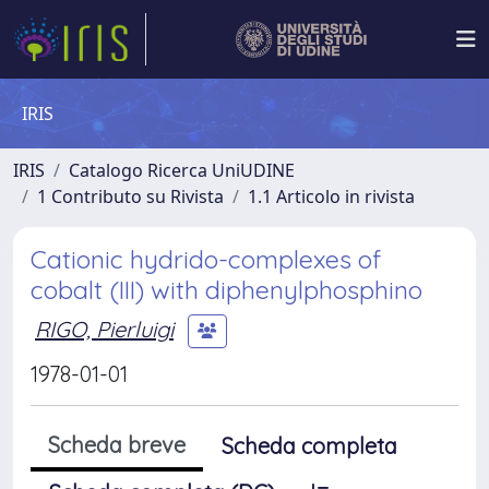
IRIS
IRIS
Catalogo Ricerca UniUDINE
1 Contributo su Rivista
1.1 Articolo in rivista
Cationic hydrido-complexes of
cobalt (III) with diphenylphosphino
RIGO, Pierluigi
1978-01-01
Scheda breve
Scheda completa