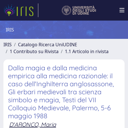
IRIS
IRIS
Catalogo Ricerca UniUDINE
1 Contributo su Rivista
1.1 Articolo in rivista
Dalla magia e dalla medicina
empirica alla medicina razionale: il
caso dell'Inghilterra anglosassone,
Gli erbari medievali tra scienza
simbolo e magia, Testi del VII
Colloquio Medievale, Palermo, 5-6
maggio 1988
D'ARONCO, Maria