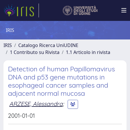
IRIS
IRIS
Catalogo Ricerca UniUDINE
1 Contributo su Rivista
1.1 Articolo in rivista
Detection of human Papillomavirus
DNA and p53 gene mutations in
esophageal cancer samples and
adjacent normal mucosa
ARZESE, Alessandra
;
2001-01-01