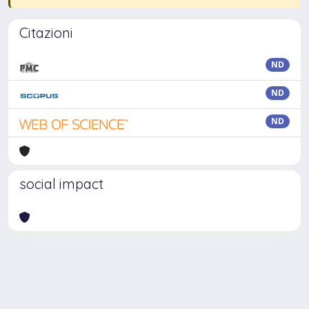
Citazioni
ND
ND
ND
social impact
Powered by
IRIS
-
about IRIS
-