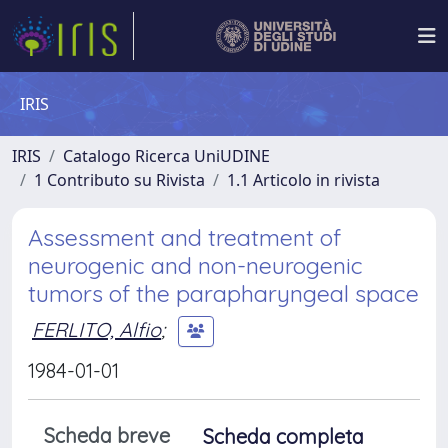
IRIS
IRIS
Catalogo Ricerca UniUDINE
1 Contributo su Rivista
1.1 Articolo in rivista
Assessment and treatment of
neurogenic and non-neurogenic
tumors of the parapharyngeal space
FERLITO, Alfio
;
1984-01-01
Scheda breve
Scheda completa