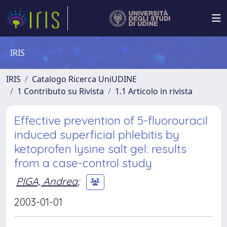
IRIS
IRIS
Catalogo Ricerca UniUDINE
1 Contributo su Rivista
1.1 Articolo in rivista
Effective prevention of 5-fluorouracil
induced superficial phlebitis by
ketoprofen lysine salt gel: results
from a case-control study
PIGA, Andrea
;
2003-01-01