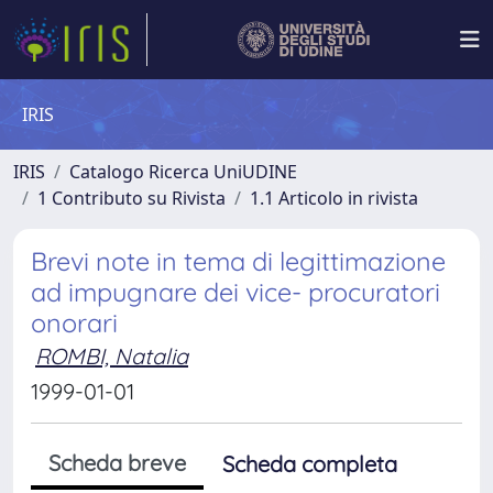
IRIS
IRIS
Catalogo Ricerca UniUDINE
1 Contributo su Rivista
1.1 Articolo in rivista
Brevi note in tema di legittimazione
ad impugnare dei vice- procuratori
onorari
ROMBI, Natalia
1999-01-01
Scheda breve
Scheda completa