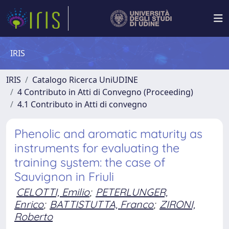
IRIS
IRIS
Catalogo Ricerca UniUDINE
4 Contributo in Atti di Convegno (Proceeding)
4.1 Contributo in Atti di convegno
Phenolic and aromatic maturity as
instruments for evaluating the
training system: the case of
Sauvignon in Friuli
CELOTTI, Emilio
;
PETERLUNGER,
Enrico
;
BATTISTUTTA, Franco
;
ZIRONI,
Roberto