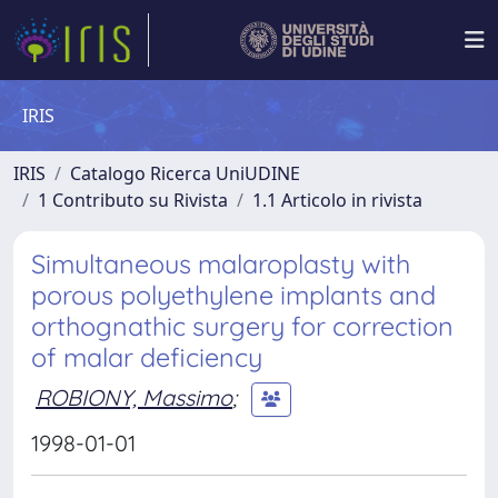
IRIS
IRIS
Catalogo Ricerca UniUDINE
1 Contributo su Rivista
1.1 Articolo in rivista
Simultaneous malaroplasty with
porous polyethylene implants and
orthognathic surgery for correction
of malar deficiency
ROBIONY, Massimo
;
1998-01-01