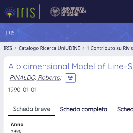
IRIS
IRIS
Catalogo Ricerca UniUDINE
1 Contributo su Rivi
A bidimensional Model of Line–S
RINALDO, Roberto
;
1990-01-01
Scheda breve
Scheda completa
Sched
Anno
1990