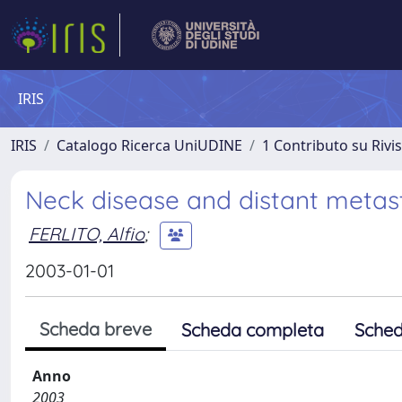
IRIS
IRIS
Catalogo Ricerca UniUDINE
1 Contributo su Rivi
Neck disease and distant metas
FERLITO, Alfio
;
2003-01-01
Scheda breve
Scheda completa
Sched
Anno
2003