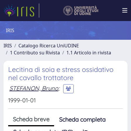
IRIS
IRIS
Catalogo Ricerca UniUDINE
1 Contributo su Rivista
1.1 Articolo in rivista
Lecitina di soia e stress ossidativo
nel cavallo trottatore
STEFANON, Bruno
;
1999-01-01
Scheda breve
Scheda completa