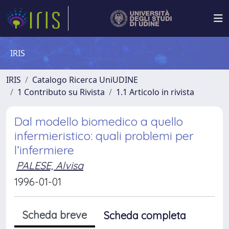
IRIS
IRIS
Catalogo Ricerca UniUDINE
1 Contributo su Rivista
1.1 Articolo in rivista
Dal modello biomedico a quello
infermieristico: quali problemi per
l’infermiere
PALESE, Alvisa
1996-01-01
Scheda breve
Scheda completa