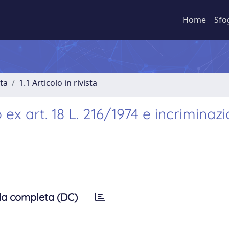
Home
Sfo
sta
1.1 Articolo in rivista
ex art. 18 L. 216/1974 e incriminazi
a completa (DC)