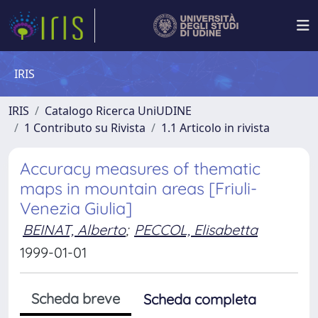
IRIS
IRIS
Catalogo Ricerca UniUDINE
1 Contributo su Rivista
1.1 Articolo in rivista
Accuracy measures of thematic
maps in mountain areas [Friuli-
Venezia Giulia]
BEINAT, Alberto
;
PECCOL, Elisabetta
1999-01-01
Scheda breve
Scheda completa