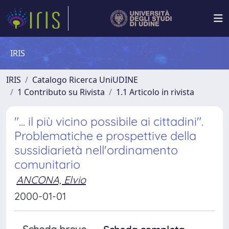
IRIS
IRIS
Catalogo Ricerca UniUDINE
1 Contributo su Rivista
1.1 Articolo in rivista
"... il più vicino possibile ai cittadini".
Problematiche e prospettive della
sussidiarietà nell'ordinamento
comunitario
ANCONA, Elvio
2000-01-01