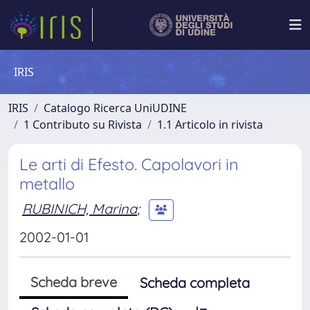
IRIS
IRIS
Catalogo Ricerca UniUDINE
1 Contributo su Rivista
1.1 Articolo in rivista
Le arti di Efesto. Capolavori in
metallo
RUBINICH, Marina
;
2002-01-01
Scheda breve
Scheda completa