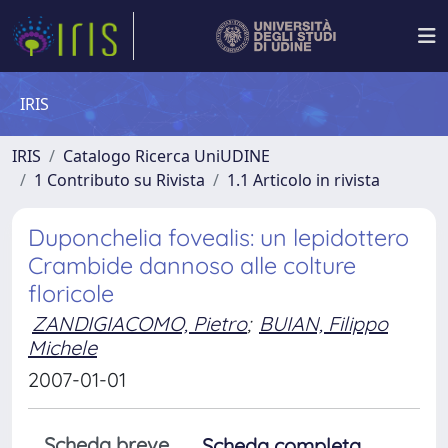
IRIS
IRIS
Catalogo Ricerca UniUDINE
1 Contributo su Rivista
1.1 Articolo in rivista
Duponchelia fovealis: un lepidottero
Crambide dannoso alle colture
floricole
ZANDIGIACOMO, Pietro
;
BUIAN, Filippo
Michele
2007-01-01
Scheda breve
Scheda completa