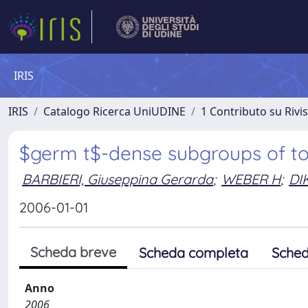
IRIS
IRIS
Catalogo Ricerca UniUDINE
1 Contributo su Rivi
$germ t$-dense subgroups of to
BARBIERI, Giuseppina Gerarda
;
WEBER H
;
DI
2006-01-01
Scheda breve
Scheda completa
Sched
Anno
2006