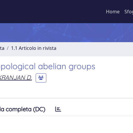
Home
Sfo
sta
1.1 Articolo in rivista
pological abelian groups
KRANJAN D.
a completa (DC)