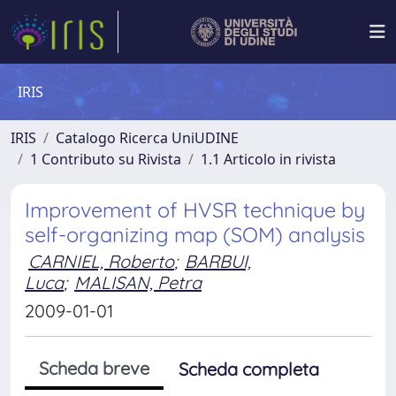
IRIS
IRIS
Catalogo Ricerca UniUDINE
1 Contributo su Rivista
1.1 Articolo in rivista
Improvement of HVSR technique by
self-organizing map (SOM) analysis
CARNIEL, Roberto
;
BARBUI,
Luca
;
MALISAN, Petra
2009-01-01
Scheda breve
Scheda completa