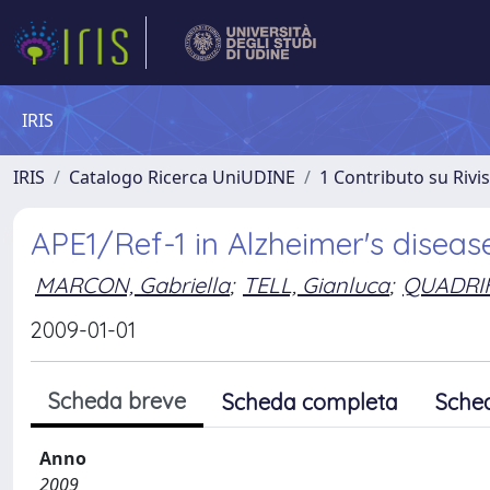
IRIS
IRIS
Catalogo Ricerca UniUDINE
1 Contributo su Rivi
APE1/Ref-1 in Alzheimer's disea
MARCON, Gabriella
;
TELL, Gianluca
;
QUADRIF
2009-01-01
Scheda breve
Scheda completa
Sche
Anno
2009