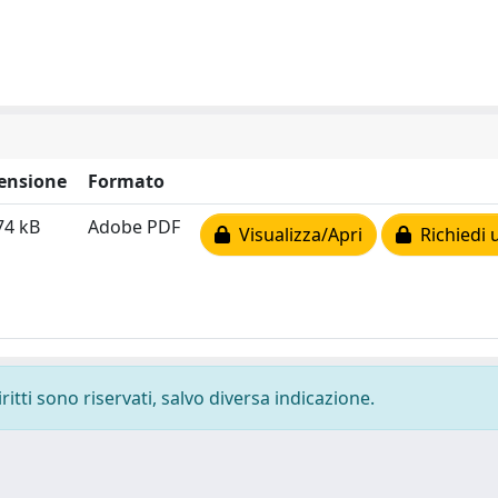
ensione
Formato
74 kB
Adobe PDF
Visualizza/Apri
Richiedi 
ritti sono riservati, salvo diversa indicazione.