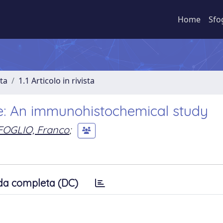
Home
Sfo
sta
1.1 Articolo in rivista
se: An immunohistochemical study
OGLIO, Franco
;
da completa (DC)