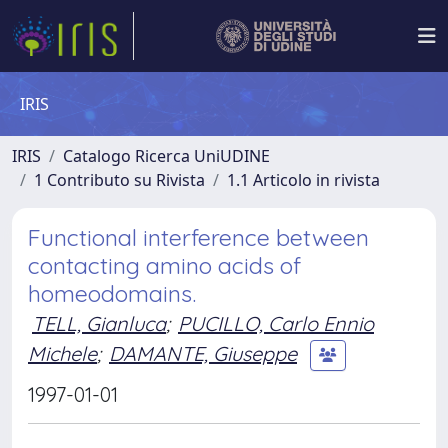
IRIS
IRIS
Catalogo Ricerca UniUDINE
1 Contributo su Rivista
1.1 Articolo in rivista
Functional interference between
contacting amino acids of
homeodomains.
TELL, Gianluca
;
PUCILLO, Carlo Ennio
Michele
;
DAMANTE, Giuseppe
1997-01-01