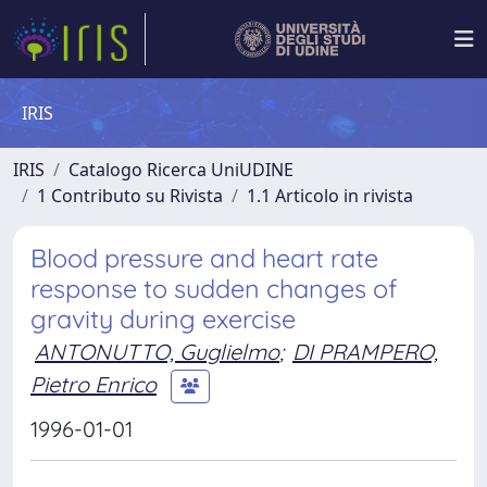
IRIS
IRIS
Catalogo Ricerca UniUDINE
1 Contributo su Rivista
1.1 Articolo in rivista
Blood pressure and heart rate
response to sudden changes of
gravity during exercise
ANTONUTTO, Guglielmo
;
DI PRAMPERO,
Pietro Enrico
1996-01-01