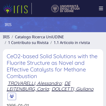
IRIS
IRIS
Catalogo Ricerca UniUDINE
1 Contributo su Rivista
1.1 Articolo in rivista
CeO2-based Solid Solutions with the
Fluorite Structure as Novel and
Effective Catalysts for Methane
Combustion
TROVARELLI, Alessandro
;
DE
LEITENBURG, Carla
;
DOLCETTI, Giuliano
1995-01-01