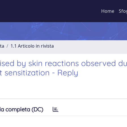
Home
Sfo
sta
1.1 Articolo in rivista
sed by skin reactions observed du
 sensitization - Reply
a completa (DC)