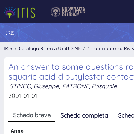
IRIS
IRIS
Catalogo Ricerca UniUDINE
1 Contributo su Rivi
An answer to some questions rai
squaric acid dibutylester contact
STINCO, Giuseppe
;
PATRONE, Pasquale
2001-01-01
Scheda breve
Scheda completa
Sched
Anno