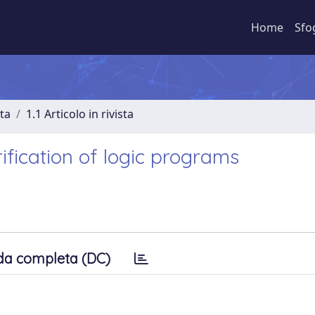
Home
Sfo
sta
1.1 Articolo in rivista
ification of logic programs
da completa (DC)