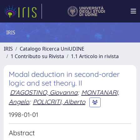
IRIS
IRIS
Catalogo Ricerca UniUDINE
1 Contributo su Rivista
1.1 Articolo in rivista
Modal deduction in second-order
logic and set theory. II
D'AGOSTINO, Giovanna
;
MONTANARI,
Angelo
;
POLICRITI, Alberto
1998-01-01
Abstract