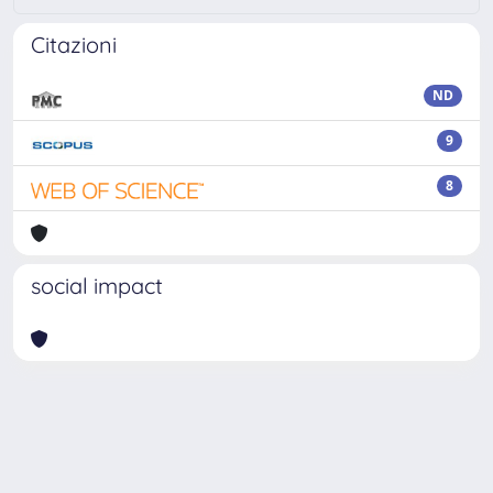
Citazioni
ND
9
8
social impact
Powered by
IRIS
-
about IRIS
-
Utilizzo dei cookie
Copyright © 2026