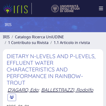
IRIS
IRIS
Catalogo Ricerca UniUDINE
1 Contributo su Rivista
1.1 Articolo in rivista
DIETARY N-LEVELS AND P-LEVELS,
EFFLUENT WATER
CHARACTERISTICS AND
PERFORMANCE IN RAINBOW-
TROUT
D'AGARO, Edo
;
BALLESTRAZZI, Rodolfo