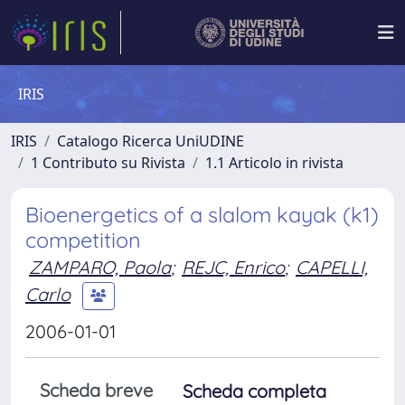
IRIS
IRIS
Catalogo Ricerca UniUDINE
1 Contributo su Rivista
1.1 Articolo in rivista
Bioenergetics of a slalom kayak (k1)
competition
ZAMPARO, Paola
;
REJC, Enrico
;
CAPELLI,
Carlo
2006-01-01
Scheda breve
Scheda completa