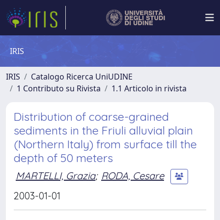
IRIS
IRIS
Catalogo Ricerca UniUDINE
1 Contributo su Rivista
1.1 Articolo in rivista
Distribution of coarse-grained
sediments in the Friuli alluvial plain
(Northern Italy) from surface till the
depth of 50 meters
MARTELLI, Grazia
;
RODA, Cesare
2003-01-01