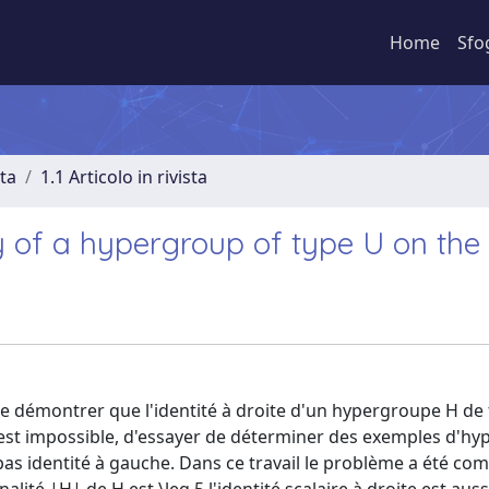
Home
Sfo
sta
1.1 Articolo in rivista
ty of a hypergroup of type U on the 
 de démontrer que l'identité à droite d'un hypergroupe H de
la est impossible, d'essayer de déterminer des exemples d'h
st pas identité à gauche. Dans ce travail le problème a été c