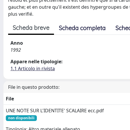
résolu et plus précisément il est démntré que si la cardin
gauche; et en outre qu'il existent des hypergroupes de 
plus verifié.
Scheda breve
Scheda completa
Sche
Anno
1992
Appare nelle tipologie:
1.1 Articolo in rivista
File in questo prodotto:
File
UNE NOTE SUR L'IDENTITE' SCALAIRE ecc.pdf
non disponibili
Tipologia: Altro materiale allegato