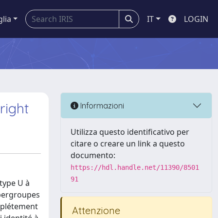
glia
IT
LOGIN
right
Informazioni
Utilizza questo identificativo per
citare o creare un link a questo
documento:
https://hdl.handle.net/11390/8501
91
 type U à
ypergroupes
omplétement
Attenzione