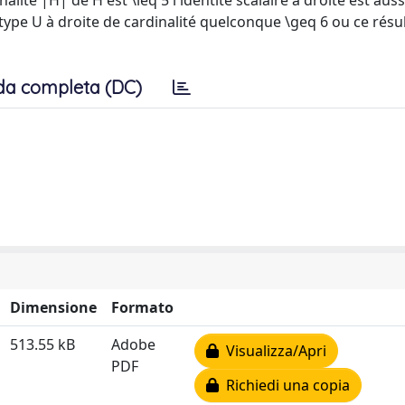
alité |H| de H est \leq 5 l'identité scalaire à droite est auss
type U à droite de cardinalité quelconque \geq 6 ou ce résul
da completa (DC)
Dimensione
Formato
513.55 kB
Adobe
Visualizza/Apri
PDF
Richiedi una copia