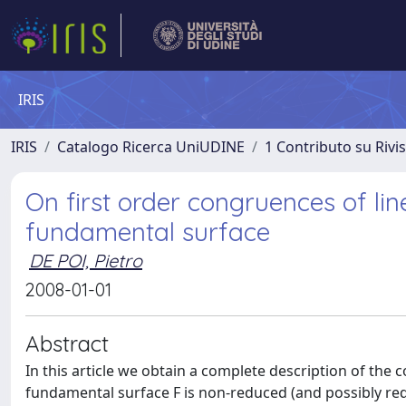
IRIS
IRIS
Catalogo Ricerca UniUDINE
1 Contributo su Rivi
On first order congruences of lin
fundamental surface
DE POI, Pietro
2008-01-01
Abstract
In this article we obtain a complete description of the 
fundamental surface F is non-reduced (and possibly reduc