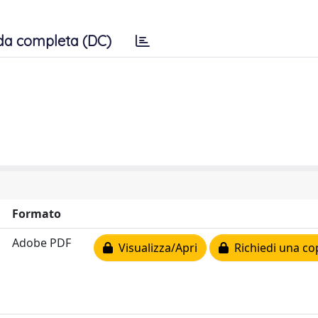
da completa (DC)
Formato
Adobe PDF
Visualizza/Apri
Richiedi una co