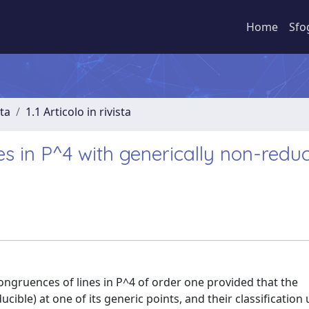
Home
Sfo
sta
1.1 Articolo in rivista
es in P^4 with generically non-redu
congruences of lines in P^4 of order one provided that the
ible) at one of its generic points, and their classification