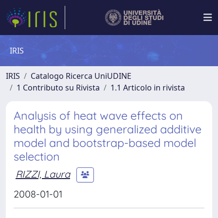
IRIS
IRIS
Catalogo Ricerca UniUDINE
1 Contributo su Rivista
1.1 Articolo in rivista
Analysis of heat wave effects on
health by using generalized additive
model and bootstrap-based model
selection
RIZZI, Laura
2008-01-01