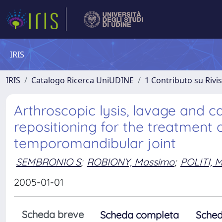
IRIS
IRIS
Catalogo Ricerca UniUDINE
1 Contributo su Rivi
Arthroscopic lysis, lavage and c
repositioning for the treatment 
temporomandibular joint
SEMBRONIO S
;
ROBIONY, Massimo
;
POLITI, 
2005-01-01
Scheda breve
Scheda completa
Sched