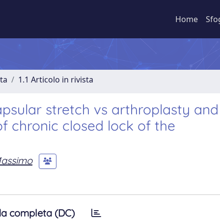
Home
Sfo
sta
1.1 Articolo in rivista
apsular stretch vs arthroplasty and
of chronic closed lock of the
Massimo
a completa (DC)