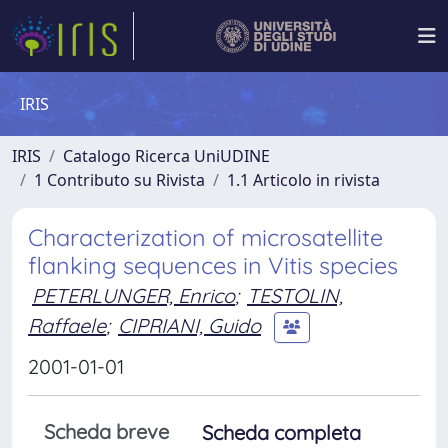
IRIS
IRIS
Catalogo Ricerca UniUDINE
1 Contributo su Rivista
1.1 Articolo in rivista
Characterization of microsatellite
flanking sequences in Vitis species
PETERLUNGER, Enrico
;
TESTOLIN,
Raffaele
;
CIPRIANI, Guido
2001-01-01
Scheda breve
Scheda completa