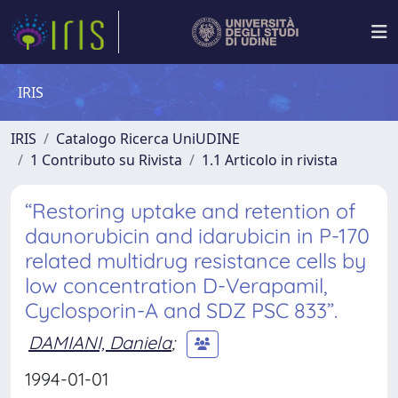
IRIS
IRIS
Catalogo Ricerca UniUDINE
1 Contributo su Rivista
1.1 Articolo in rivista
“Restoring uptake and retention of
daunorubicin and idarubicin in P-170
related multidrug resistance cells by
low concentration D-Verapamil,
Cyclosporin-A and SDZ PSC 833”.
DAMIANI, Daniela
;
1994-01-01