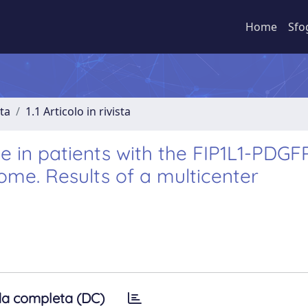
Home
Sfo
sta
1.1 Articolo in rivista
e in patients with the FIP1L1-PDGF
ome. Results of a multicenter
a completa (DC)