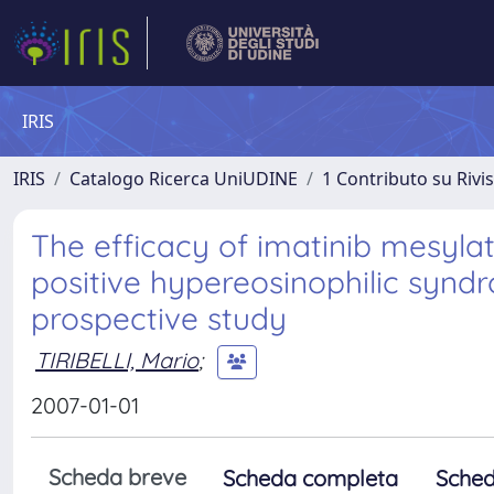
IRIS
IRIS
Catalogo Ricerca UniUDINE
1 Contributo su Rivi
The efficacy of imatinib mesylat
positive hypereosinophilic syndr
prospective study
TIRIBELLI, Mario
;
2007-01-01
Scheda breve
Scheda completa
Sched