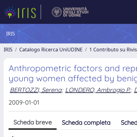
IRIS
IRIS
Catalogo Ricerca UniUDINE
1 Contributo su Rivi
Anthropometric factors and repr
young women affected by benig
BERTOZZI, Serena
;
LONDERO, Ambrogio P.
;
2009-01-01
Scheda breve
Scheda completa
Sched