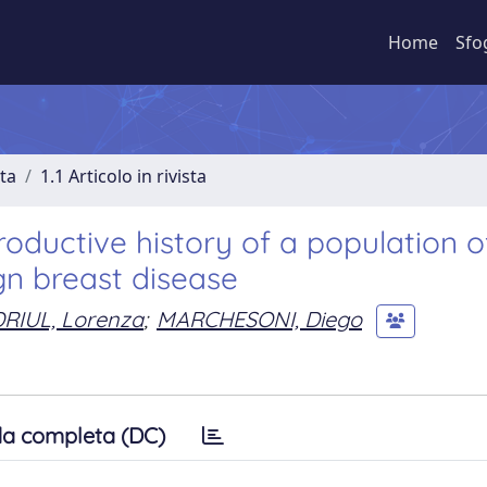
Home
Sfo
sta
1.1 Articolo in rivista
oductive history of a population o
n breast disease
DRIUL, Lorenza
;
MARCHESONI, Diego
a completa (DC)