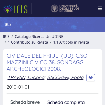
IRIS
IRIS
Catalogo Ricerca UniUDINE
1 Contributo su Rivista
1.1 Articolo in rivista
CIVIDALE DEL FRIULI (UD). C.SO
MAZZINI CIVICO 38. SONDAGGI
ARCHEOLOGICI 2008.
TRAVAN, Luciana
;
SACCHERI, Paola
2010-01-01
Scheda breve
Scheda completa