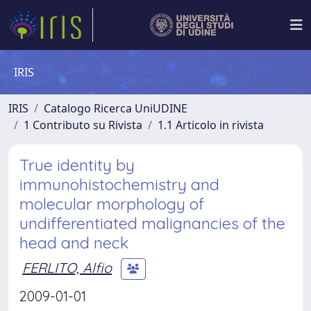
IRIS
IRIS
Catalogo Ricerca UniUDINE
1 Contributo su Rivista
1.1 Articolo in rivista
True identity by
immunohistochemistry and
molecular morphology of
undifferentiated malignancies of the
head and neck
FERLITO, Alfio
2009-01-01