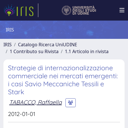
IRIS
IRIS
Catalogo Ricerca UniUDINE
1 Contributo su Rivista
1.1 Articolo in rivista
Strategie di internazionalizzazione
commerciale nei mercati emergenti:
i casi Savio Meccaniche Tessili e
Stark
TABACCO, Raffaella
2012-01-01