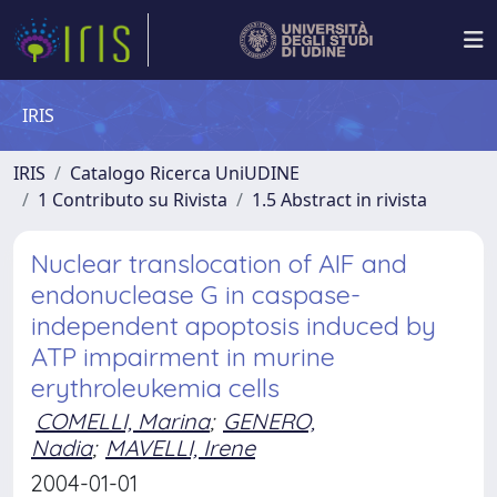
IRIS
IRIS
Catalogo Ricerca UniUDINE
1 Contributo su Rivista
1.5 Abstract in rivista
Nuclear translocation of AIF and
endonuclease G in caspase-
independent apoptosis induced by
ATP impairment in murine
erythroleukemia cells
COMELLI, Marina
;
GENERO,
Nadia
;
MAVELLI, Irene
2004-01-01