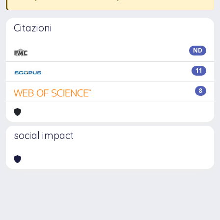
Citazioni
ND
11
8
social impact
Powered by
IRIS
-
about IRIS
-