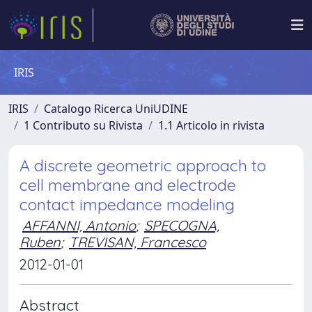
IRIS
IRIS
Catalogo Ricerca UniUDINE
1 Contributo su Rivista
1.1 Articolo in rivista
A discrete geometric approach to
cell membrane and electrode
contact impedance modeling
AFFANNI, Antonio
;
SPECOGNA,
Ruben
;
TREVISAN, Francesco
2012-01-01
Abstract