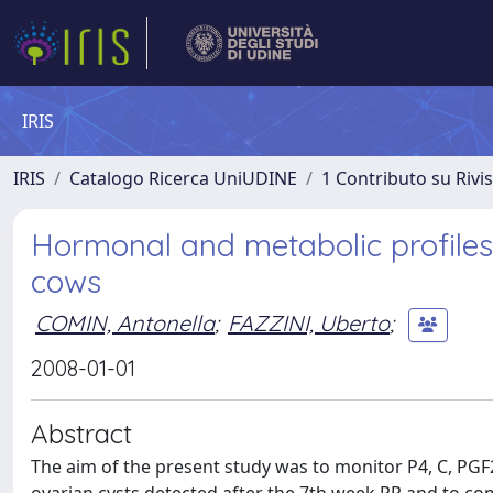
IRIS
IRIS
Catalogo Ricerca UniUDINE
1 Contributo su Rivi
Hormonal and metabolic profiles 
cows
COMIN, Antonella
;
FAZZINI, Uberto
;
2008-01-01
Abstract
The aim of the present study was to monitor P4, C, PGF2