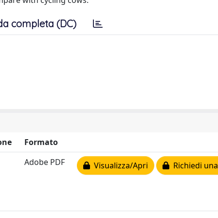
mpare with cycling cows.
da completa (DC)
one
Formato
Adobe PDF
Visualizza/Apri
Richiedi una