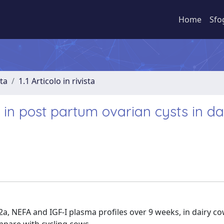
Home
Sfo
sta
1.1 Articolo in rivista
in post partum ovarian cysts in da
a, NEFA and IGF-I plasma profiles over 9 weeks, in dairy c