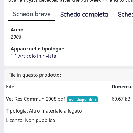
ovarian cysts detected after the 7th week PP and to co
Scheda breve
Scheda completa
Sche
Anno
2008
Appare nelle tipologie:
1.1 Articolo in rivista
File in questo prodotto:
File
Dimensi
Vet Res Commun 2008.pdf
69.67 kB
non disponibili
Tipologia: Altro materiale allegato
Licenza: Non pubblico