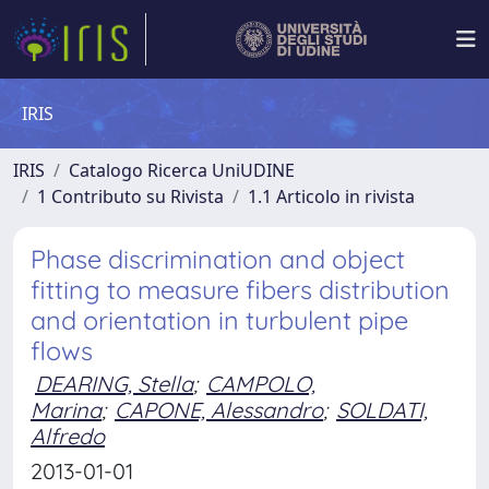
IRIS
IRIS
Catalogo Ricerca UniUDINE
1 Contributo su Rivista
1.1 Articolo in rivista
Phase discrimination and object
fitting to measure fibers distribution
and orientation in turbulent pipe
flows
DEARING, Stella
;
CAMPOLO,
Marina
;
CAPONE, Alessandro
;
SOLDATI,
Alfredo
2013-01-01