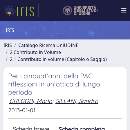
IRIS
IRIS
Catalogo Ricerca UniUDINE
2 Contributo in Volume
2.1 Contributo in volume (Capitolo o Saggio)
Per i cinquat'anni della PAC:
riflessioni in un'ottica di lungo
periodo
GREGORI, Mario
;
SILLANI, Sandro
2013-01-01
Scheda breve
Scheda completa