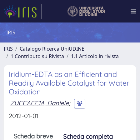
IRIS
IRIS
Catalogo Ricerca UniUDINE
1 Contributo su Rivista
1.1 Articolo in rivista
Iridium-EDTA as an Efficient and
Readily Available Catalyst for Water
Oxidation
ZUCCACCIA, Daniele
;
2012-01-01
Scheda breve
Scheda completa