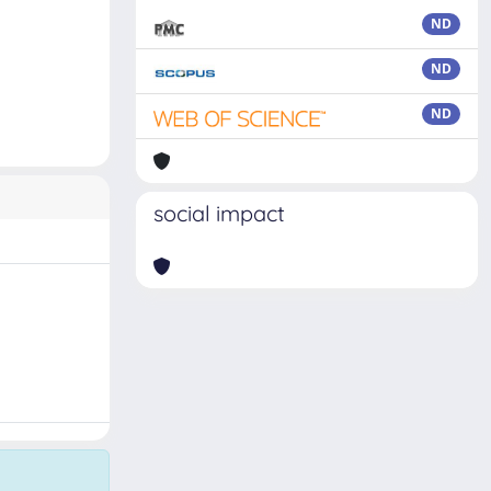
ND
ND
ND
social impact